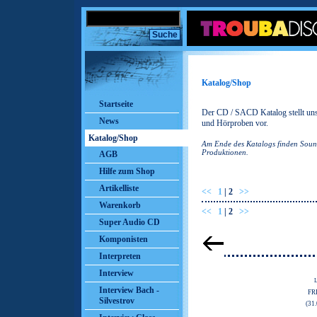
Katalog/Shop
Startseite
Der CD / SACD Katalog stellt uns
News
und Hörproben vor.
Katalog/Shop
Am Ende des Katalogs finden Sound
Produktionen.
AGB
Hilfe zum Shop
Artikelliste
<<
1
|
2
>>
Warenkorb
<<
1
|
2
>>
Super Audio CD
Komponisten
Interpreten
Interview
Interview Bach -
FR
Silvestrov
(31