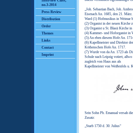
Interview Class,
no.3-2014
„Joh. Sebastian Bach, Joh. Ambros
Press Review
Eisenach An. 1685, den 21. März.
Ward (1) Hofmusikus in Weimar b
Distribution
(2) Organist in der neuen Kirche 
Order
(3) Organist u St. Blasii Kirche 
(4) Kammer- und Hoforganist in 
Themes
(5) An eben diesem Hofe An. 1714
Links
(6) Kapellmeister und Direktor d
Köthenschen Hofe An. 1717.
Contact
(7) Wurde von da An. 1723 als Di
Imprint
Schule nach Leipzig votiert, allwo 
zugleich von Haus aus als
Kapellmeister von Weißenfels u. K
Sein Sohn Ph. Emanual versah die
Zusatz:
„Starb 1750 d. 30. Julius“