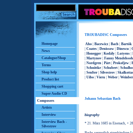
TROUBADISC Composers
Homepage
Aho
|
Bacewicz
|
Bach
|
Bartók
|
Coates
|
Denissow
|
Dinescu
|
News
|
Honegger
|
Kodály
|
Lutyens
|
Catalogue/Shop
|
Martynov
|
Fanny Mendelsso
|
Nordgren
|
Pärt
|
Prokofjew
|
Terms
|
Schnittke
|
Schubert
|
Schulho
Shop help
|
Senfter
|
Silvestrov
|
Skalkotta
|
Uibo
|
Vieru
|
Weber
|
Weinber
Product list
Shopping cart
Super Audio CD
Johann Sebastian Bach
Composers
Artists
Interview
biography
Interview Bach -
* 21. März 1685 in Eisenach, + 28
Silvestrov
Bachs vermutlich eigenhändiger L