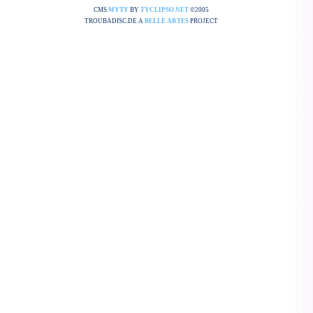
CMS
MYTY
BY
TYCLIPSO.NET
©2005
TROUBADISC.DE A
BELLE ARTES
PROJECT