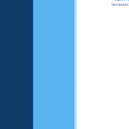
CMS
MYT
TROUBADISC