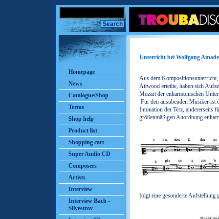
Unterricht bei Wolfgang Amad
Homepage
Aus dem Kompositionsunterricht
News
Attwood erteilte, haben sich Aufze
Mozart der enharmonischen Unter
Catalogue/Shop
Für den ausübenden Musiker ist di
Terms
Intonation der Terz, andererseits fü
größenmäßigen Anordnung enhar
Shop help
Product list
Shopping cart
Super Audio CD
Composers
Artists
Interview
folgt eine gesonderte Aufstellung 
Interview Bach -
Silvestrov