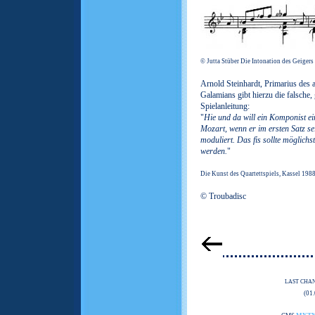
© Jutta Stüber Die Intonation des Geige
Arnold Steinhardt, Primarius des 
Galamians gibt hierzu die falsche
Spielanleitung:
"
Hie und da will ein Komponist e
Mozart, wenn er im ersten Satz s
moduliert. Das fis sollte möglichs
werden.
"
Die Kunst des Quartettspiels, Kassel 198
© Troubadisc
LAST CHA
(01