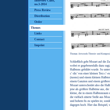
Interview Class,
no.3-2014
Press Review
Distribution
Order
Themes
Links
Contact
Imprint
Thomas
Attwoods Theorie- und Kompositi
Schließlich geht Mozart auf die Z
wobei er gegebenenfalls dazu sagt,
Halbtons gebildet wurde. So unte
c’-dis’ von einer kleinen Terz c’-e
(tuono) und einem kleinen Halbton
einem Ganzton und einem größere
Mozart unterscheidet also die Halb
jene als größere Halbtöne aus, di
kleine, die in einem Halbtonraum s
die vielfach zitierte Stelle aus Mo
und hohem fis zu spielen ist, sond
dagegen hoch. Hier das Beispiel, wi