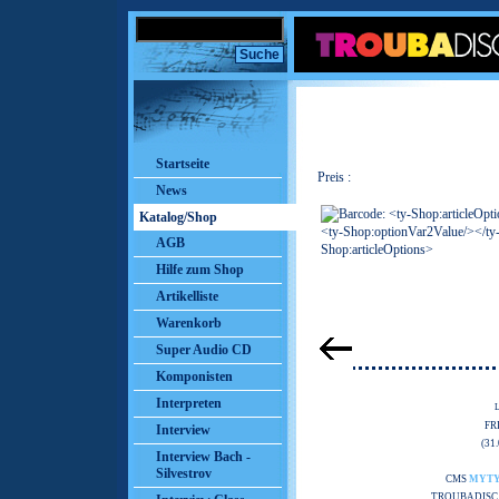
Startseite
Preis :
News
Katalog/Shop
AGB
Hilfe zum Shop
Artikelliste
Warenkorb
Super Audio CD
Komponisten
Interpreten
FR
Interview
(31
Interview Bach -
Silvestrov
CMS
MYT
TROUBADISC