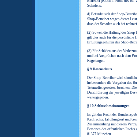
Betreiber jedoch in Höhe des bei 
Schadens.
d) Befindet sich der Shop-Betreibe
Shop-Betreiber wegen dieser Leist
dass der Schaden auch bei rechtzei
(2) Soweit die Haftung des Shop-B
gilt dies auch für die persönliche 
Erfüllungsgehilfen des Shop-Betre
(3) Für Schäden aus der Verletzu
und bei Ansprüchen nach dem Prod
Regelungen.
§ 9 Datenschutz
Der Shop-Betreiber wird sämtliche
insbesondere die Vorgaben des Bu
Telemediengesetzes, beachten. Di
Durchführung der jeweiligen Beste
weitergegeben.
§ 10 Schlussbestimmungen
Es gilt das Recht der Bundesrepu
Kaufrechts. Erfüllungsort und Geri
Zusammenhang mit diesem Vertrag i
Personen des öffentlichen Rechts 
81377 München.