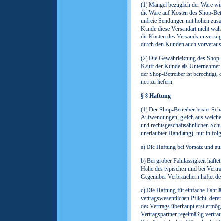
(1) Mängel bezüglich der Ware wi
die Ware auf Kosten des Shop-Bet
unfreie Sendungen mit hohen zusät
Kunde diese Versandart nicht wäh
die Kosten des Versands unverzüg
durch den Kunden auch vorveraus
(2) Die Gewährleistung des Shop-B
Kauft der Kunde als Unternehmer, 
der Shop-Betreiber ist berechtigt
neu zu liefern.
§ 8 Haftung
(1) Der Shop-Betreiber leistet Sch
Aufwendungen, gleich aus welchem
und rechtsgeschäftsähnlichen Schu
unerlaubter Handlung), nur in fo
a) Die Haftung bei Vorsatz und aus
b) Bei grober Fahrlässigkeit haft
Höhe des typischen und bei Vertr
Gegenüber Verbrauchern haftet de
c) Die Haftung für einfache Fahrlä
vertragswesentlichen Pflicht, de
des Vertrags überhaupt erst ermög
Vertragspartner regelmäßig vertrau