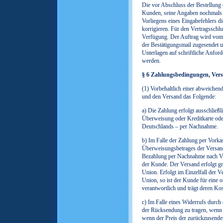
Die vor Abschluss der Bestellung 
Kunden, seine Angaben nochmals a
Vorliegens eines Eingabefehlers d
korrigieren. Für den Vertragsschlu
Verfügung. Der Auftrag wird vom
der Bestätigungsmail zugesendet 
Unterlagen auf schriftliche Anfor
werden.
§ 6 Zahlungsbedingungen, Ver
(1) Vorbehaltlich einer abweichend
und den Versand das Folgende:
a) Die Zahlung erfolgt ausschließ
Überweisung oder Kreditkarte oder
Deutschlands – per Nachnahme.
b) Im Falle der Zahlung per Vorka
Überweisungsbetrages der Versand
Bezahlung per Nachnahme nach Ver
der Kunde. Der Versand erfolgt gr
Union. Erfolgt im Einzelfall der 
Union, so ist der Kunde für eine
verantwortlich und trägt deren Kos
c) Im Falle eines Widerrufs durc
der Rücksendung zu tragen, wenn di
wenn der Preis der zurückzusende