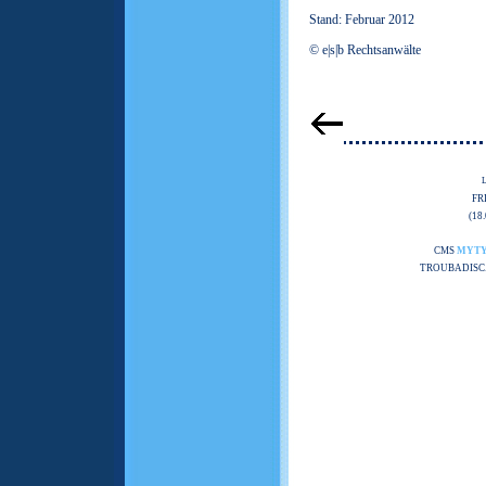
Stand: Februar 2012
© e|s|b Rechtsanwälte
FR
(18
CMS
MYT
TROUBADISC