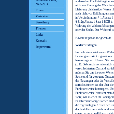
Interview Class,
widerrufen. Die Frist beginnt n
Nr.3-2014
nicht vor Eingang der Ware bei
Lieferung gleichartiger Waren ni
Presse
auch nicht vor Erfüllung unsere
Vertriebe
in Verbindung mit § 1 Absatz 
§ 312g Absatz 1 Satz 1 BGB in
Bestellung
Wahrung der Widerrufsfrist gen
Themen
oder der Sache. Der Widerruf ist
Links
E-Mail: kupsaonline@web.de
Kontakt
Widerrufsfolgen
Impressum
Im Falle eines wirksamen Wider
Leistungen zurückzugewähren u
herauszugeben. Können Sie uns
(z. B. Gebrauchsvorteile) nicht o
verschlechtertem Zustand zurü
müssen Sie uns insoweit Werters
Sache und für gezogene Nutzung
die Nutzungen oder die Verschl
zurückzuführen ist, der über di
Funktionsweise hinausgeht. Unt
Funktionsweise“ versteht man d
Ware, wie es etwa im Ladengesch
Paketversandfähige Sachen sind
die regelmäßigen Kosten der Rü
der bestellten entspricht und w
einen Betrag von 40 Euro nicht 