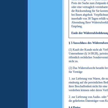
Preis der Sache zum Zeitpunkt 
oder eine vertraglich vereinbart
die Rücksendung für Sie kosten
bei Ihnen abgeholt. Verpflicht
innerhalb von 30 Tagen erfüllt w
Absendung Ihrer Widerrufserklä
Empfang.
Ende der Widerrufsbelehrun
§ 3 Ausschluss des Widerrufsre
(1) Kauft der Kunde nicht als Ve
Unternehmer (§ 14 BGB), juristisc
öffentlich rechtliches Sonderverm
nicht zu.
(2) Das Widerrufsrecht besteht fe
für Verträge
1. zur Lieferung von Waren, die n
eindeutig auf die persönlichen Be
ihrer Beschaffenheit nicht für ein
verderben können oder deren Verf
2. zur Lieferung von Audio- oder
die gelieferten Datenträger vom K
§ 4 Preise