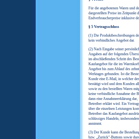
Für die angebotenen Waren und der
dargestellten Preise im Zeitpunkt 
Endverbraucherpreise inklusive de
§ 5 Vertragsschluss
(1) Die Produktbeschreibungen des
kein verbindliches Angebot dar.
(2) Nach Eingabe seiner persönlic
Angaben auf der folgenden Übersic
im abschließenden Schritt des Best
Kaufangebot für die im Warenkorb
Angebot bis zum Ablauf des zehnt
Werktages gebunden. Ist die Bestel
Kunde eine E-Mail, in welcher de
bestätigt wird und dem Kunden al
sowie zu den bestellten Waren mitg
keine verbindliche Annahme der Bes
dann eine Annahmeerklärung dar, 
Betreiber erklärt wird. Ein Vertra
über die einzelnen Leistungen ko
Betreiber das Kaufangebot ausdrüc
schlüssiges Handeln, insbesonder
annimmt.
(3) Der Kunde kann die Bestellung
bzw. „Zurück“-Buttons sowie durc