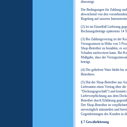
übersteigt.
Die Bedingungen für Zahlung un
abweichend von den vorstehenden A
Regelung auf unseren Internetseite
(2) Ist im Einzelfall Lieferung ge
Rechnungsbeträge spätestens 14 T
(3) Bei Zahlungsverzug ist der Kun
Verzugszinsen in Höhe von 5 Proz
Shop-Betreiber zu bezahlen, es se
Schaden nachweisen kann. Bei Kund
Maßgabe, dass der Verzugszinssat
beträgt.
(4) Die gelieferte Ware bleibt bi
Betreibers.
(5) Hat der Shop-Betreiber aus A
Lieferanten einen Vertrag über di
"Deckungsgeschäft") und kommt de
Lieferverpflichtung aus dem Deck
Betreiber durch Erklärung gegenü
Der Shop-Betreiber ist verpflicht
unverzüglich mitzuteilen und berei
Gegenleistungen des Kunden in die
§ 7 Gewährleistung