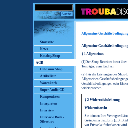
Allgemeine Geschäftsbedingun
Startseite
Allgemeine Geschäftsbedingung
News
§ 1 Allgemeines
Katalog/Shop
(1)Der Shop-Betreiber bietet über 
AGB
Tonträger, zum Kauf an.
Hilfe zum Shop
(2) Für die Leistungen des Shop-Be
Artikelliste
Allgemeinen Geschäftsbedingung
Warenkorb
Geschäftsbedingungen oder Eink
widersprochen.
Super Audio CD
Komponisten
§ 2 Widerrufsbelehrung
Interpreten
Widerrufsrecht
Interview
Sie können Ihre Vertragserklär
Interview Bach -
Gründen in Textform (z.B. Brie
Silvestrov
vor Fristablauf überlassen wir