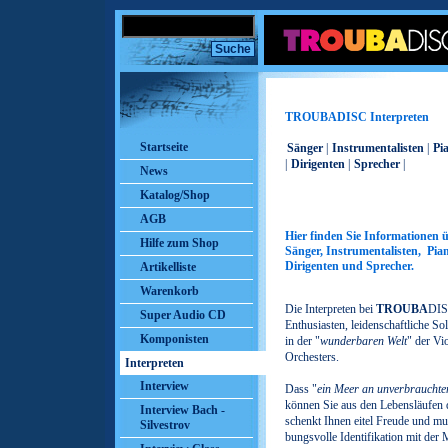
TROUBADISC Interpreten
Startseite
Sänger
|
Instrumentalisten
|
Pi
|
Dirigenten
|
Sprecher
|
News
Katalog/Shop
AGB
Hier finden Sie Informationen 
Hilfe zum Shop
Sänger, Instrumentalisten, Pian
Dirigenten und Sprecher.
Artikelliste
Warenkorb
Die Interpreten bei
TROUBA
DIS
Super Audio CD
Enthusiasten, leidenschaftliche S
Komponisten
in der "
wunderbaren Welt
" der Vi
Orchesters.
Interpreten
Interview
Dass "
ein Meer an unverbraucht
können Sie aus den Lebensläufen 
Interview Bach -
schenkt Ihnen eitel Freude und mu
Silvestrov
bungsvolle Identifikation mit der