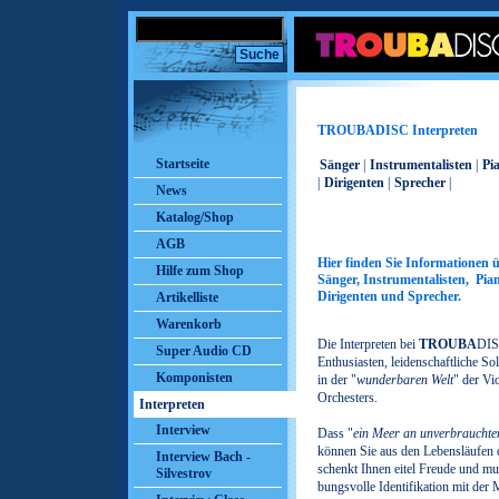
TROUBADISC Interpreten
Startseite
Sänger
|
Instrumentalisten
|
Pi
|
Dirigenten
|
Sprecher
|
News
Katalog/Shop
AGB
Hier finden Sie Informationen 
Hilfe zum Shop
Sänger, Instrumentalisten, Pian
Dirigenten und Sprecher.
Artikelliste
Warenkorb
Die Interpreten bei
TROUBA
DIS
Super Audio CD
Enthusiasten, leidenschaftliche S
Komponisten
in der "
wunderbaren Welt
" der Vi
Orchesters.
Interpreten
Interview
Dass "
ein Meer an unverbraucht
können Sie aus den Lebensläufen 
Interview Bach -
schenkt Ihnen eitel Freude und mu
Silvestrov
bungsvolle Identifikation mit der