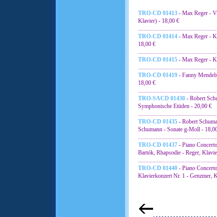
TRO-CD 01413
- Max Reger - Vi
Klavier) - 18,00 €
......................................................
TRO-CD 01414
- Max Reger - Kla
18,00 €
......................................................
TRO-CD 01415
- Max Reger - Kl
......................................................
TRO-CD 01419
- Fanny Mendels
18,00 €
......................................................
TRO-SACD 01430
- Robert Sch
Symphonische Etüden - 20,00 €
......................................................
TRO-CD 01435
- Robert Schuman
Schumann - Sonate g-Moll - 18,0
......................................................
TRO-CD 01437
- Piano Concertos
Bartók, Rhapsodie - Reger, Klavi
......................................................
TRO-CD 01440
- Piano Concerto
Klavierkonzert Nr. 1 - Genzmer, K