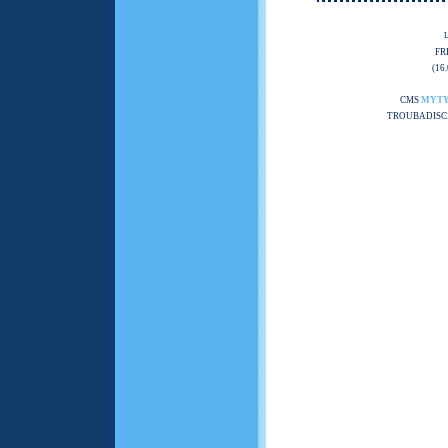
FR
(16
CMS
MYT
TROUBADISC