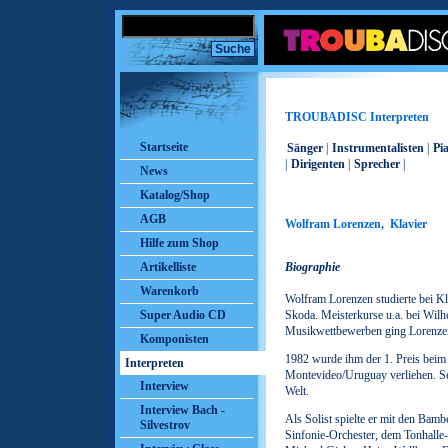
TROUBADISC Interpreten
Startseite
Sänger
|
Instrumentalisten
|
Pi
|
Dirigenten
|
Sprecher
|
News
Katalog/Shop
AGB
Wolfram Lorenzen, Klavier
Hilfe zum Shop
Artikelliste
Biographie
Warenkorb
Wolfram Lorenzen studierte bei 
Super Audio CD
Skoda. Meisterkurse u.a. bei Wilh
Musikwettbewerben ging Lorenzen 
Komponisten
1982 wurde ihm der 1. Preis beim 
Interpreten
Montevideo/Uruguay verliehen. Se
Interview
Welt.
Interview Bach -
Als Solist spielte er mit den Ba
Silvestrov
Sinfonie-Orchester, dem Tonhalle-