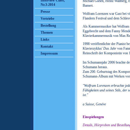
Interview Class,
Michael Gielen, Heinz Wallberg, 
Nr.3-2014
Bamert.
Presse
Wolfram Lorenzen war Gast bei vie
Flandern Festival und dem Schles
Vertriebe
Bestellung
Als Kammermusiker hat Wolfram 
Eggebrecht und dem Fanny Mendel
Themen
Klavierkammermusik von Max Rege
Links
1998 veröffentlichte der Pianist
Kontakt
Klavierzyklus'
Das Jahr
von Fann
Reinschrift der Komponistin von 
Impressum
Im Schumannjahr 2006 brachte de
Schumann heraus.
Zum 200. Geburtstag des Komponis
Schumann-Album mit Werken von
"Wolfram Lorenzen erbrachte jede
Fähigkeiten und seines Stils, der
ist."
a Suisse, Genéve
Einspielungen
D
etails, Hörproben und Bestellu