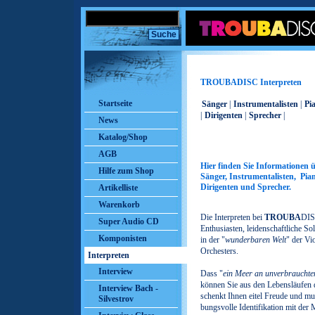
TROUBADISC Interpreten
Startseite
Sänger
|
Instrumentalisten
|
Pi
|
Dirigenten
|
Sprecher
|
News
Katalog/Shop
AGB
Hier finden Sie Informationen 
Hilfe zum Shop
Sänger, Instrumentalisten, Pian
Dirigenten und Sprecher.
Artikelliste
Warenkorb
Die Interpreten bei
TROUBA
DIS
Super Audio CD
Enthusiasten, leidenschaftliche S
Komponisten
in der "
wunderbaren Welt
" der Vi
Orchesters.
Interpreten
Interview
Dass "
ein Meer an unverbraucht
können Sie aus den Lebensläufen 
Interview Bach -
schenkt Ihnen eitel Freude und mu
Silvestrov
bungsvolle Identifikation mit der