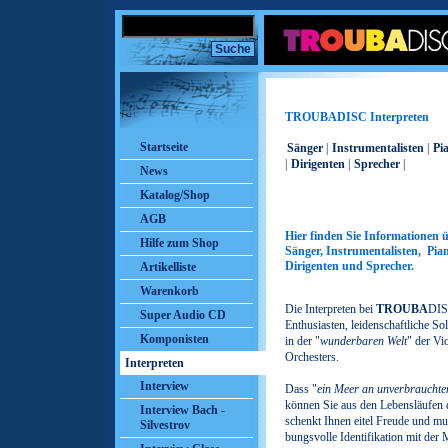
TROUBADISC Interpreten
Startseite
Sänger
|
Instrumentalisten
|
Pi
|
Dirigenten
|
Sprecher
|
News
Katalog/Shop
AGB
Hier finden Sie Informationen 
Hilfe zum Shop
Sänger, Instrumentalisten, Pian
Dirigenten und Sprecher.
Artikelliste
Warenkorb
Die Interpreten bei
TROUBA
DIS
Super Audio CD
Enthusiasten, leidenschaftliche S
Komponisten
in der "
wunderbaren Welt
" der Vi
Orchesters.
Interpreten
Interview
Dass "
ein Meer an unverbraucht
können Sie aus den Lebensläufen 
Interview Bach -
schenkt Ihnen eitel Freude und mu
Silvestrov
bungsvolle Identifikation mit der