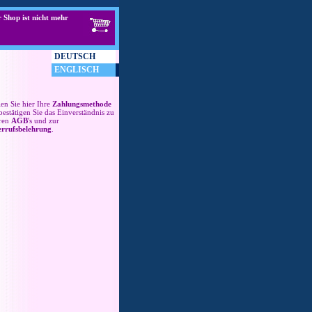
 Shop ist nicht mehr
DEUTSCH
ENGLISCH
en Sie hier Ihre
Zahlungsmethode
bestätigen Sie das Einverständnis zu
ren
AGB
's und zur
rrufsbelehrung
.