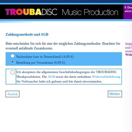
0
Der
aktiv
Zahlungsmethode und AGB
Bitte entscheiden Sie sich für eine der möglichen Zahlungsmethoden. Beachten Sie
Wähl
und 
eventuell anfallende Zusatzkosten.
unse
Wide
Nachnahme (nur in Deutschland) (4,00 €)
Bestellung per Vorauskasse (0,00 €)
Ich akzeptiere die allgemeinen Geschäftsbedingungen der TROUBADISC
Musikproduktion. Die
AGB
sowie die darin enthaltene
Widerrufsbelehrung
für Verbraucher habe ich gelesen und bin damit einverstanden.
Weiter
Zurück