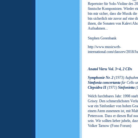
Repertoire für Solo-Violine des 20.
finnische Komponisten. Wieder ein
bin mir sicher, dass die Musik die
bin sicherlich nie zuvor auf eine d
ihnen, die Sonaten von Kalevi Ah
Aufnahmen...
Stephen Greenbank
http://www.musicweb-
international.com/classrev/201
Anatol Vieru Vol. 3+4, 2 CDs
Symphonie Nr. 2
(1973) Aufnahm
Simfonia concertanta
für Cello 
Clepsidra II
(1971)
Sinfonietta
(
Welch furchtbares Jahr: 1998 star
Grisey. Den schmerzlichsten Verlu
war ein Sinfoniker von hohen Grad
einem Atem zunennen ist, mit Mah
Pettersson. Dass er diesen Ruf no
sein. Wir sollten lieber jubeln, d
Volker Tarnow (Fono Forum)