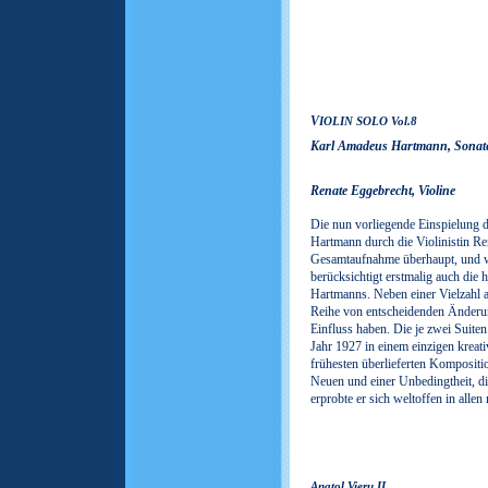
IOLIN SOLO Vol.8
V
Karl Amadeus Hartmann,
Sonat
Renate Eggebrecht, Violine
Die nun vorliegende Einspielung 
Hartmann durch die Violinistin Ren
Gesamtaufnahme überhaupt, und war
berücksichtigt erstmalig auch die
Hartmanns. Neben einer Vielzahl an
Reihe von entscheidenden Änderun
Einfluss haben. Die je zwei Suite
Jahr 1927 in einem einzigen kreat
frühesten überlieferten Kompositi
Neuen und einer Unbedingtheit, di
erprobte er sich weltoffen in alle
Anatol Vieru II,