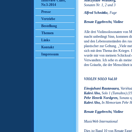
Interview Class,
Mieczys
l
a
w Weinberg,
Nr.3-2014
Sonaten Nr. 1, 2 und 3
Presse
Alfred Schnittke,
Fuge
Vertriebe
Renate Eggebrecht, Violine
Bestellung
Alle drei Violinsolosonaten von 
Themen
macht unbedingt Sinn, kommen di
Links
und den Lebensumständen des ru
plastischer zur Geltung. „Viele m
Kontakt
sich mit dem Thema des Krieges. D
Impressum
wurde mir von meinem Schicksal di
Verwandten. Ich sehe es als meine
den Gräueln, die der Menschheit 
VIOLIN SOLO Vol.10
Einojuhani Rautavaara,
Variétu
Kalevi Aho,
Solo 1 (Tumultos) (1
Pehr Henrik Nordgren,
Sonata o
Kalevi Aho,
In Memoriam Pehr H
Renate Eggebrecht, Violine
MusicWeb International
Dies ist Band 10 von Renate Egg