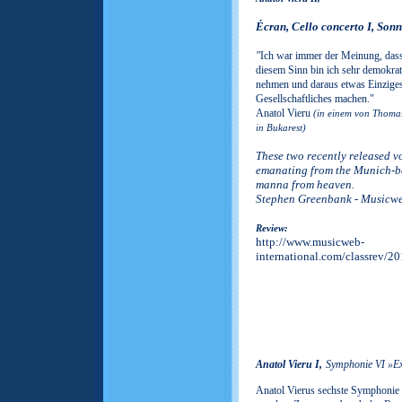
Écran, Cello concerto I, Sonn
"
Ich war immer der Meinung, dass 
diesem Sinn bin ich sehr demokrati
nehmen und daraus etwas Einzige
Gesellschaftliches machen."
Anatol Vieru
(in einem von Thomas
in Bukarest)
These two recently released v
emanating from the Munich-bas
manna from heaven.
Stephen Greenbank - Musicw
Review:
http://www.musicweb-
international.com/classrev
Anatol Vieru I,
Symphonie VI »E
Anatol Vierus sechste Symphonie