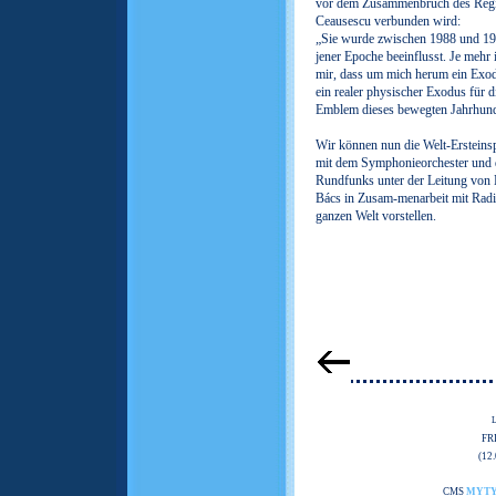
vor dem Zusammenbruch des Regim
Ceausescu verbunden wird:
„Sie wurde zwischen 1988 und 19
jener Epoche beeinflusst. Je mehr 
mir, dass um mich herum ein Exodus
ein realer physischer Exodus für 
Emblem dieses bewegten Jahrhund
Wir können nun die Welt-Ersteins
mit dem Symphonieorchester und
Rundfunks unter der Leitung von
Bács in Zusam-menarbeit mit Radi
ganzen Welt vorstellen.
FR
(12
CMS
MYT