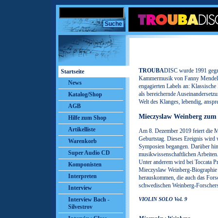
TROUBA
DISC wurde 1991 gegrün
Startseite
Kammermusik von Fanny Mendelsso
News
engagierten Labels an: Klassische 
als bereichernde Auseinandersetzu
Katalog/Shop
Welt des Klanges, lebendig, anspre
AGB
Mieczyslaw Weinberg z
um 
Hilfe zum Shop
Artikelliste
Am 8. Dezember 2019 feiert die 
Geburtstag. Dieses Ereignis wird 
Warenkorb
Symposien begangen. Darüber hin
Super Audio CD
musikwissenschaftlichen Arbeiten
Unter anderem wird bei Toccata Pr
Komponisten
Mieczyslaw Weinberg-Biographie 
Interpreten
herauskommen, die auch das Fors
schwedischen Weinberg-Forschers 
Interview
Interview Bach -
VIOLIN SOLO Vol. 9
Silvestrov