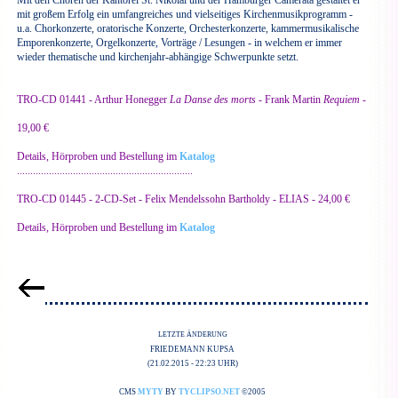
Mit den Chören der Kantorei St. Nikolai und der Hamburger Camerata gestaltet er
mit großem Erfolg ein umfangreiches und vielseitiges Kirchenmusikprogramm -
u.a. Chorkonzerte, oratorische Konzerte, Orchesterkonzerte, kammermusikalische
Emporenkonzerte, Orgelkonzerte, Vorträge / Lesungen - in welchem er immer
wieder thematische und kirchenjahr-abhängige Schwerpunkte setzt.
TRO-CD 01441 - Arthur Honegger
La Danse des morts
- Frank Martin
Requiem
-
19,00 €
Details, Hörproben und Bestellung im
Katalog
..................................................................
TRO-CD 01445 - 2-CD-Set - Felix Mendelssohn Bartholdy - ELIAS - 24,00 €
Details, Hörproben und Bestellung im
Katalog
LETZTE ÄNDERUNG
FRIEDEMANN KUPSA
(21.02.2015 - 22:23 UHR)
CMS
MYTY
BY
TYCLIPSO.NET
©2005