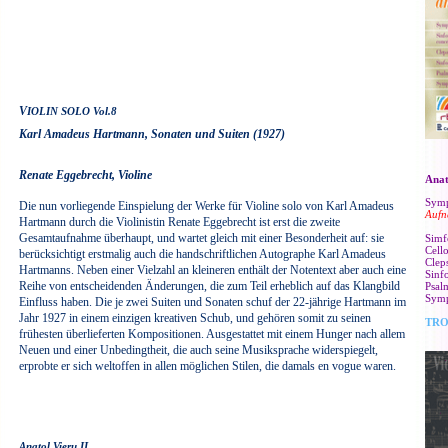
IOLIN SOLO Vol.8
V
Karl Amadeus Hartmann,
Sonaten und Suiten (1927)
Renate Eggebrecht, Violine
A
na
Symp
Die nun vorliegende Einspielung der Werke für Violine solo von Karl Amadeus
Aufn
Hartmann durch die Violinistin Renate Eggebrecht ist erst die zweite
Gesamtaufnahme überhaupt, und wartet gleich mit einer Besonderheit auf: sie
Simf
Cell
berücksichtigt erstmalig auch die handschriftlichen Autographe Karl Amadeus
Cleps
Hartmanns. Neben einer Vielzahl an kleineren enthält der Notentext aber auch eine
Sinf
Reihe von entscheidenden Änderungen, die zum Teil erheblich auf das Klangbild
Psal
Symp
Einfluss haben. Die je zwei Suiten und Sonaten schuf der 22-jährige Hartmann im
Jahr 1927 in einem einzigen kreativen Schub, und gehören somit zu seinen
TRO
frühesten überlieferten Kompositionen. Ausgestattet mit einem Hunger nach allem
Neuen und einer Unbedingtheit, die auch seine Musiksprache widerspiegelt,
erprobte er sich weltoffen in allen möglichen Stilen, die damals en vogue waren.
Anatol Vieru II,