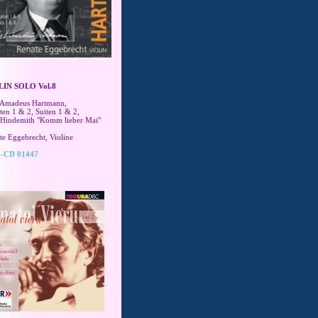
LIN SOLO Vol.8
 Amadeus Hartmann,
ten 1 & 2,
Suiten 1 & 2,
 Hindemith "Komm lieber Mai"
te Eggebrecht, Violine
-CD 01447