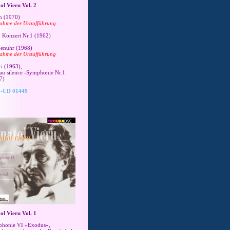
ol Vieru Vol. 2
n (1970)
ahme der Uraufführung
o Konzert Nr.1 (1962)
enuhr (1968)
ahme der Uraufführung
ri
(1963),
au silence -Symphonie Nr.1
7)
-CD 01449
ol Vieru Vol. 1
honie VI »Exodus«,