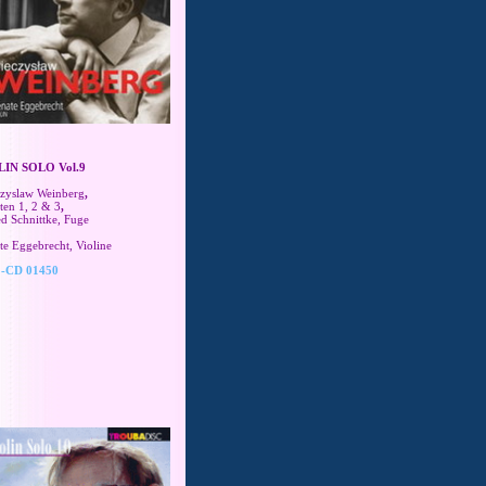
LIN SOLO Vol.9
zyslaw Weinberg
,
ten 1, 2 & 3
,
ed Schnittke,
Fuge
te Eggebrecht, Violine
-CD 01450