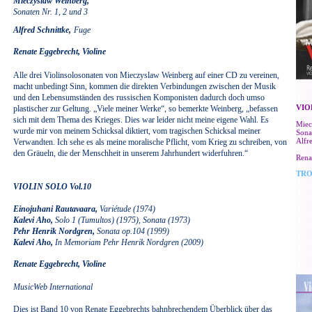
Mieczys
l
a
w Weinberg,
Sonaten Nr. 1, 2 und 3
Alfred Schnittke,
Fuge
Renate Eggebrecht, Violine
Alle drei Violinsolosonaten von Mieczyslaw Weinberg auf einer CD zu vereinen,
macht unbedingt Sinn, kommen die direkten Verbindungen zwischen der Musik
und den Lebensumständen des russischen Komponisten dadurch doch umso
VIO
plastischer zur Geltung. „Viele meiner Werke“, so bemerkte Weinberg, „befassen
sich mit dem Thema des Krieges. Dies war leider nicht meine eigene Wahl. Es
Miec
wurde mir von meinem Schicksal diktiert, vom tragischen Schicksal meiner
Sona
Alfr
Verwandten. Ich sehe es als meine moralische Pflicht, vom Krieg zu schreiben, von
den Gräueln, die der Menschheit in unserem Jahrhundert widerfuhren.“
Rena
TRO
VIOLIN SOLO Vol.10
Einojuhani Rautavaara,
Variétude (1974)
Kalevi Aho,
Solo 1 (Tumultos) (1975), Sonata (1973)
Pehr Henrik Nordgren,
Sonata op.104 (1999)
Kalevi Aho,
In Memoriam Pehr Henrik Nordgren (2009)
Renate Eggebrecht, Violine
MusicWeb International
Dies ist Band 10 von Renate Eggebrechts bahnbrechendem Überblick über das