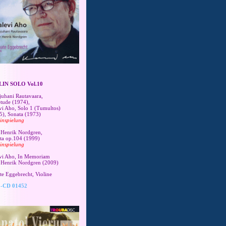
LIN SOLO Vol.10
juhani Rautavaara,
étude (1974),
vi Aho, Solo 1 (Tumultos)
5), Sonata (1973)
einspielung
 Henrik Nordgren,
ta op.104 (1999)
einspielung
vi Aho, In Memoriam
 Henrik Nordgren (2009)
te Eggebrecht, Violine
-CD 01452