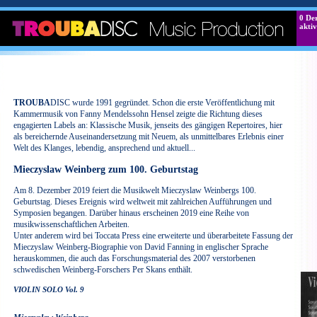
0
Der
aktiv
TROUBA
DISC wurde 1991 gegründet. Schon die erste Veröffentlichung mit
Kammermusik von Fanny Mendelssohn Hensel zeigte die Richtung dieses
engagierten Labels an: Klassische Musik, jenseits des gängigen Repertoires, hier
als bereichernde Auseinandersetzung mit Neuem, als unmittelbares Erlebnis einer
Welt des Klanges, lebendig, ansprechend und aktuell...
Mieczyslaw Weinberg z
um 100. Geburtstag
Am 8. Dezember 2019 feiert die Musikwelt Mieczyslaw Weinbergs 100.
Geburtstag. Dieses Ereignis wird weltweit mit zahlreichen Aufführungen und
Symposien begangen. Darüber hinaus erscheinen 2019 eine Reihe von
musikwissenschaftlichen Arbeiten.
Unter anderem wird bei Toccata Press eine erweiterte und überarbeitete Fassung der
Mieczyslaw Weinberg-Biographie von David Fanning in englischer Sprache
herauskommen, die auch das Forschungsmaterial des 2007 verstorbenen
schwedischen Weinberg-Forschers Per Skans enthält.
VIOLIN SOLO Vol. 9