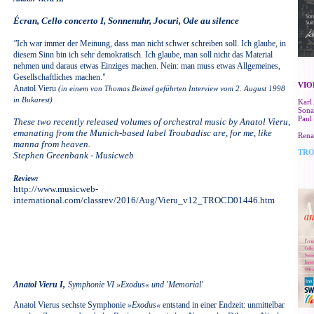
Écran, Cello concerto I, Sonnenuhr, Jocuri, Ode au silence
"
Ich war immer der Meinung, dass man nicht schwer schreiben soll. Ich glaube, in
diesem Sinn bin ich sehr demokratisch. Ich glaube, man soll nicht das Material
nehmen und daraus etwas Einziges machen. Nein: man muss etwas Allgemeines,
Gesellschaftliches machen."
VIO
Anatol Vieru
(in einem von Thomas Beimel geführten Interview vom 2. August 1998
in Bukarest)
Karl
Sona
Paul
These two recently released volumes of orchestral music by Anatol Vieru,
emanating from the Munich-based label Troubadisc are, for me, like
Rena
manna from heaven.
TRO
Stephen Greenbank - Musicweb
Review:
http://www.musicweb-
international.com/classrev/2016/Aug/Vieru_v12_TROCD01446.htm
Anatol Vieru I,
Symphonie VI »Exodus« und 'Memorial'
Anatol Vierus sechste Symphonie
»Exodus«
entstand in einer Endzeit: unmittelbar