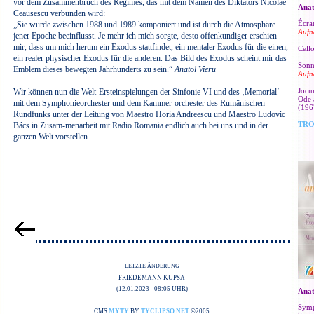
vor dem Zusammenbruch des Regimes, das mit dem Namen des Diktators Nicolae
Anat
Ceausescu verbunden wird:
Écra
„Sie wurde zwischen 1988 und 1989 komponiert und ist durch die Atmosphäre
Aufn
jener Epoche beeinflusst. Je mehr ich mich sorgte, desto offenkundiger erschien
mir, dass um mich herum ein Exodus stattfindet, ein mentaler Exodus für die einen,
Cell
ein realer physischer Exodus für die anderen. Das Bild des Exodus scheint mir das
Sonn
Emblem dieses bewegten Jahrhunderts zu sein.“
Anatol Vieru
Aufn
Jocu
Wir können nun die Welt-Ersteinspielungen der Sinfonie VI und des ‚Memorial‘
Ode 
mit dem Symphonieorchester und dem Kammer-orchester des Rumänischen
(196
Rundfunks unter der Leitung von Maestro Horia Andreescu und Maestro Ludovic
TRO
Bács in Zusam-menarbeit mit Radio Romania endlich auch bei uns und in der
ganzen Welt vorstellen.
LETZTE ÄNDERUNG
FRIEDEMANN KUPSA
(12.01.2023 - 08:05 UHR)
Anat
Symp
CMS
MYTY
BY
TYCLIPSO.NET
©2005