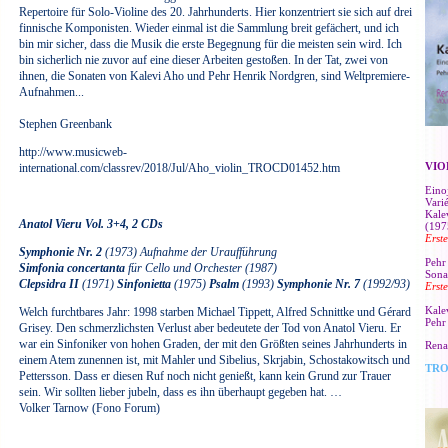
Repertoire für Solo-Violine des 20. Jahrhunderts. Hier konzentriert sie sich auf drei
finnische Komponisten. Wieder einmal ist die Sammlung breit gefächert, und ich
bin mir sicher, dass die Musik die erste Begegnung für die meisten sein wird. Ich
bin sicherlich nie zuvor auf eine dieser Arbeiten gestoßen. In der Tat, zwei von
ihnen, die Sonaten von Kalevi Aho und Pehr Henrik Nordgren, sind Weltpremiere-
Aufnahmen...
Stephen Greenbank
http://www.musicweb-
VIO
international.com/classrev/2018/Jul/Aho_violin_TROCD01452.htm
Eino
Vari
Kale
Anatol Vieru Vol. 3+4, 2 CDs
(197
Erst
Symphonie Nr. 2
(1973) Aufnahme der Uraufführung
Pehr
Simfonia concertanta
für Cello und Orchester (1987)
Sona
Clepsidra II
(1971)
Sinfonietta
(1975)
Psalm
(1993)
Symphonie Nr. 7
(1992/93)
Erst
Kale
Welch furchtbares Jahr: 1998 starben Michael Tippett, Alfred Schnittke und Gérard
Pehr
Grisey. Den schmerzlichsten Verlust aber bedeutete der Tod von Anatol Vieru. Er
war ein Sinfoniker von hohen Graden, der mit den Größten seines Jahrhunderts in
Rena
einem Atem zunennen ist, mit Mahler und Sibelius, Skrjabin, Schostakowitsch und
TRO
Pettersson. Dass er diesen Ruf noch nicht genießt, kann kein Grund zur Trauer
sein. Wir sollten lieber jubeln, dass es ihn überhaupt gegeben hat. …
Volker Tarnow (Fono Forum)