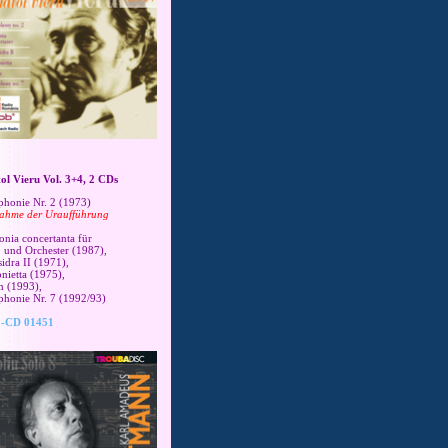
tol Vieru Vol. 3+4, 2 CDs
honie Nr. 2
(1973)
ahme der Uraufführung
onia concertanta
für
o und Orchester (1987),
idra II (1971),
onietta (1975),
m (1993),
honie Nr. 7 (1992/93)
-CD 01451