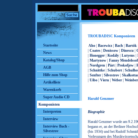
TROUBADISC Komponisten
Startseite
Aho
|
Bacewicz
|
Bach
|
Bartók
|
Coates
|
Denissow
|
Dinescu
|
News
|
Honegger
|
Kodály
|
Lutyens
|
Katalog/Shop
|
Martynow
|
Fanny Mendelsso
|
Nordgren
|
Pärt
|
Prokofjew
|
AGB
|
Schnittke
|
Schubert
|
Schulho
Hilfe zum Shop
|
Senfter
|
Silvestrov
|
Skalkotta
|
Uibo
|
Vieru
|
Weber
|
Weinber
Artikelliste
Warenkorb
Super Audio CD
Harald Genzmer
Komponisten
Interpreten
Biographie
Interview
Harald Genzmer wurde am 9.2.190
Interview Bach -
begann er, an der Berliner Hochs
Silvestrov
(bis 1934) und bei Rudolf Schmidt
Vorlesungen des Musikwissenschaft