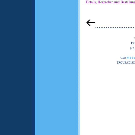
Details, Hörproben und Bestellun
FR
(22
CMS
MYT
TROUBADISC