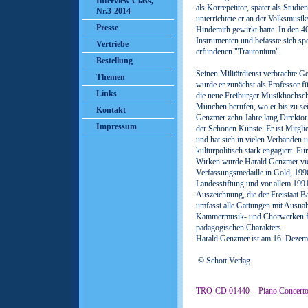
Interview Class,
als Korrepetitor, später als Studie
Nr.3-2014
unterrichtete er an der Volksmusi
Presse
Hindemith gewirkt hatte. In den 40
Instrumenten und befasste sich sp
Vertriebe
erfundenen "Trautonium".
Bestellung
Seinen Militärdienst verbrachte G
Themen
wurde er zunächst als Professor f
Links
die neue Freiburger Musikhochsch
München berufen, wo er bis zu se
Kontakt
Genzmer zehn Jahre lang Direktor
Impressum
der Schönen Künste. Er ist Mitgl
und hat sich in vielen Verbänden
kulturpolitisch stark engagiert. F
Wirken wurde Harald Genzmer vielf
Verfassungsmedaille in Gold, 199
Landesstiftung und vor allem 199
Auszeichnung, die der Freistaat B
umfasst alle Gattungen mit Ausnah
Kammermusik- und Chorwerken fi
pädagogischen Charakters.
Harald Genzmer ist am 16. Dezem
© Schott Verlag
TRO-CD 01440 - Piano Concertos 